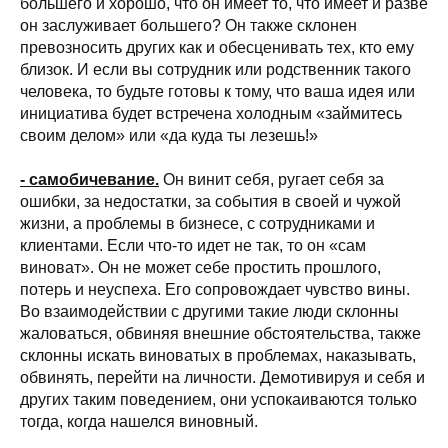
большего и хорошо, что он имеет то, что имеет и разве
он заслуживает большего? Он также склонен
превозносить других как и обесценивать тех, кто ему
близок. И если вы сотрудник или родственник такого
человека, то будьте готовы к тому, что ваша идея или
инициатива будет встречена холодным «займитесь
своим делом» или «да куда ты лезешь!»
- самобичевание.
Он винит себя, ругает себя за
ошибки, за недостатки, за события в своей и чужой
жизни, а проблемы в бизнесе, с сотрудниками и
клиентами. Если что-то идет не так, то он «сам
виноват». Он не может себе простить прошлого,
потерь и неуспеха. Его сопровождает чувство вины.
Во взаимодействии с другими такие люди склонны
жаловаться, обвиняя внешние обстоятельства, также
склонны искать виноватых в проблемах, наказывать,
обвинять, перейти на личности. Демотивируя и себя и
других таким поведением, они успокаиваются только
тогда, когда нашелся виновный.