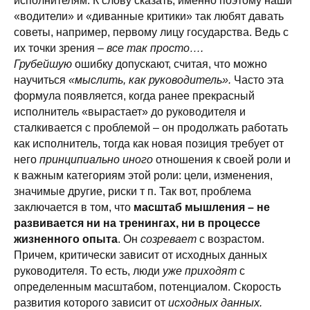
исполнителям. К слову сказать, именно поэтому наши
«водители» и «диванные критики» так любят давать
советы, например, первому лицу государства. Ведь с
их точки зрения –
все так просто….
Грубейшую
ошибку допускают, считая, что можно
научиться
«мыслить, как руководитель».
Часто эта
формула появляется, когда ранее прекрасный
исполнитель «вырастает» до руководителя и
сталкивается с проблемой – он продолжать работать
как исполнитель, тогда как новая позиция требует от
него
принципиально иного
отношения к своей роли и
к важным категориям этой роли: цели, изменения,
значимые другие, риски т п. Так вот, проблема
заключается в том, что
масштаб мышления – не
развивается ни на тренингах, ни в процессе
жизненного опыта
. Он
созревает
с возрастом.
Причем, критически зависит от исходных данных
руководителя. То есть, люди
уже приходят
с
определенным масштабом, потенциалом. Скорость
развития которого зависит от
исходных данных.