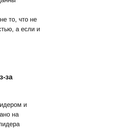
данны
.
не то, что не
тью, а если и
з-за
лидером и
ано на
 лидера