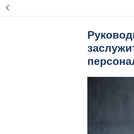
Руководи
заслужи
персона