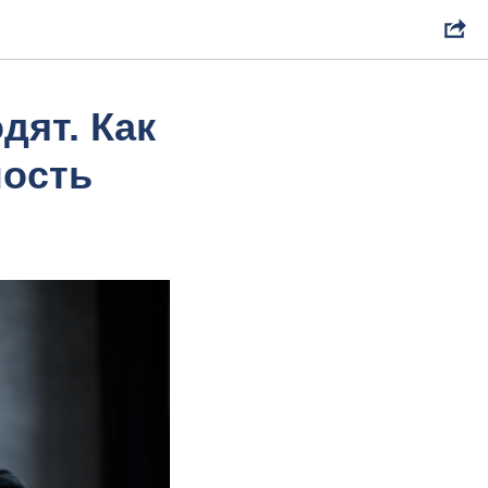
дят. Как
ность