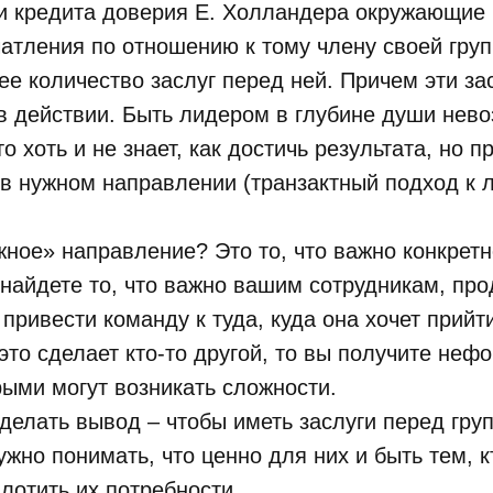
и кредита доверия Е. Холландера окружающие
атления по отношению к тому члену своей груп
е количество заслуг перед ней. Причем эти з
в действии. Быть лидером в глубине души нев
то хоть и не знает, как достичь результата, но 
в нужном направлении (транзактный подход к л
ужное» направление? Это то, что важно конкретн
найдете то, что важно вашим сотрудникам, пр
привести команду к туда, куда она хочет прийти
 это сделает кто-то другой, то вы получите не
рыми могут возникать сложности.
елать вывод – чтобы иметь заслуги перед груп
ужно понимать, что ценно для них и быть тем, к
лотить их потребности.