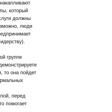
 накапливают
пы, который
аслуги должны
озможно, люди
предпринимает
идерству).
ой группе
одемонстрируете
, то она пойдет
формальных
пой, перед
то помогает