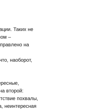
ации. Таких не
ном –
аправлено на
что, наоборот,
ересные,
на второй:
утствие похвалы,
а, неинтересная