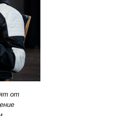
дят от
ение
м,