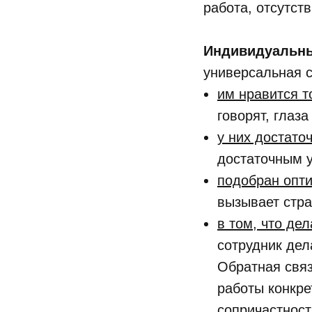
работа, отсутств
Индивидуальн
универсальная с
им нравится т
говорят, глаза
у них достато
достаточным у
подобран опт
вызывает стра
в том, что де
сотрудник дел
Обратная связ
работы конкре
сопричастност