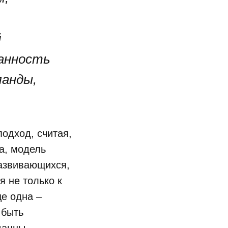
й
данность
манды,
одход, считая,
а, модель
азвивающихся,
я не только к
е одна –
 быть