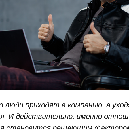
о люди приходят в компанию, а ухо
я. И действительно, именно отнош
ля становится решающим факторо