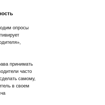
ность
водим опросы
отивирует
одителя»,
рава принимать
водители часто
 сделать самому,
дитель в своем
ача