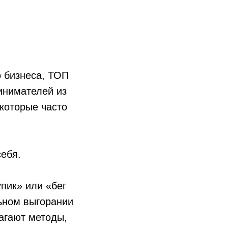
о бизнеса, ТОП
инимателей из
которые часто
себя.
пик» или «бег
льном выгорании
лагают методы,