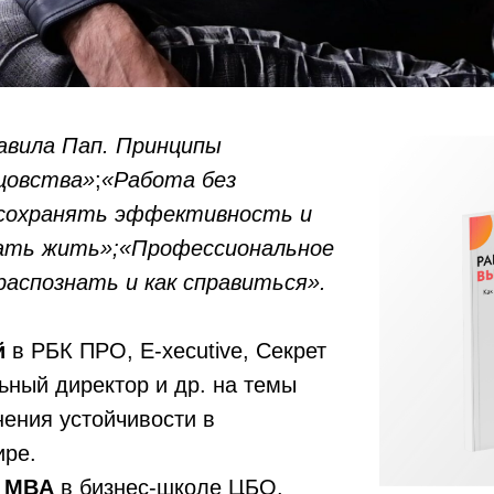
авила Пап. Принципы
цовства»
;
«Работа без
 сохранять эффективность и
вать жить»;«Профессиональное
распознать и как справиться».
й
в РБК ПРО, Е-xecutive, Секрет
ный директор и др. на темы
нения устойчивости в
ире.
ь MBA
в бизнес-школе ЦБО.