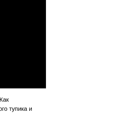
 Как
го тупика и