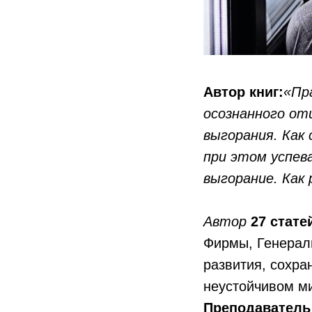
Автор книг:
«Пр
осознанного от
выгорания. Как
при этом успе
выгорание. Как 
Автор
27 стате
Фирмы, Генераль
развития, сохра
неустойчивом м
Преподавател