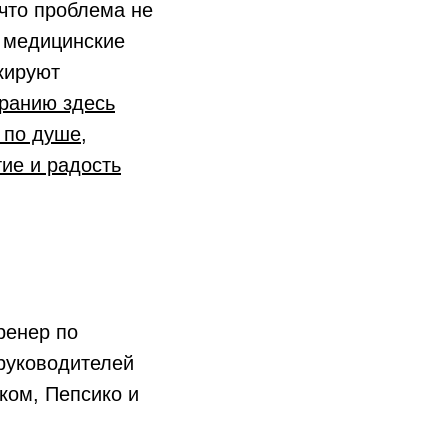
что проблема не
т медицинские
кируют
оранию здесь
 по душе,
тие и радость
ренер по
руководителей
ком, Пепсико и