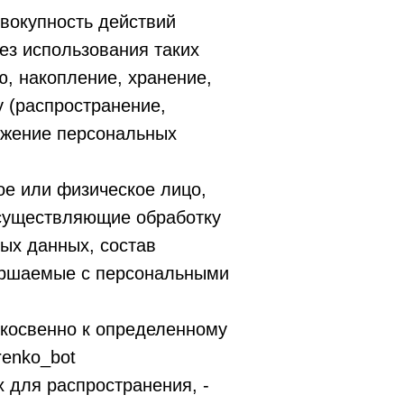
овокупность действий
ез использования таких
ю, накопление, хранение,
у (распространение,
тожение персональных
ое или физическое лицо,
осуществляющие обработку
ых данных, состав
вершаемые с персональными
косвенно к определенному
renko_bot
 для распространения, -