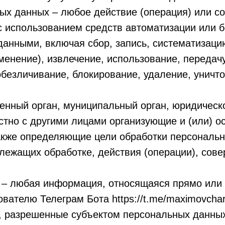
ых данных – любое действие (операция) или с
с использованием средств автоматизации или б
анными, включая сбор, запись, систематизаци
менение), извлечение, использование, передач
обезличивание, блокирование, удаление, унич
венный орган, муниципальный орган, юридическ
стно с другими лицами организующие и (или) 
акже определяющие цели обработки персональн
лежащих обработке, действия (операции), со
 – любая информация, относящаяся прямо или 
ателю Телеграм Бота https://t.me/maximovcha
, разрешенные субъектом персональных данных