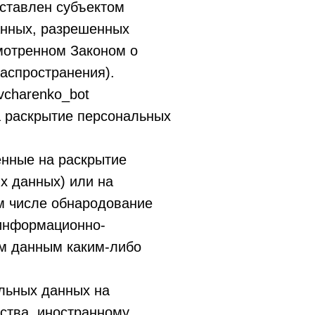
оставлен субъектом
анных, разрешенных
мотренном Законом о
аспространения).
vcharenko_bot
а раскрытие персональных
енные на раскрытие
х данных) или на
м числе обнародование
 информационно-
ым данным каким-либо
альных данных на
рства, иностранному