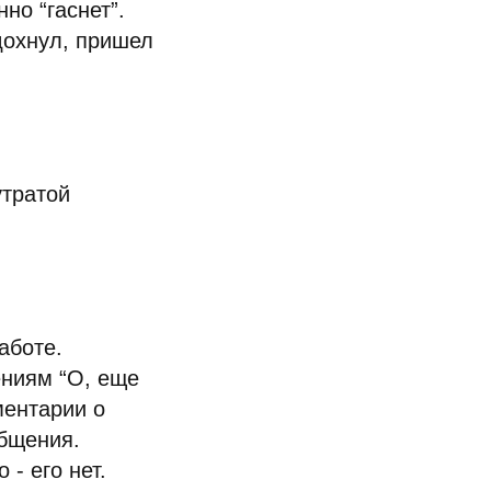
но “гаснет”.
дохнул, пришел
утратой
аботе.
ениям “О, еще
ментарии о
общения.
 - его нет.