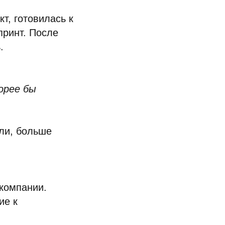
т, готовилась к
принт. После
.
корее бы
ели, больше
 компании.
ие к