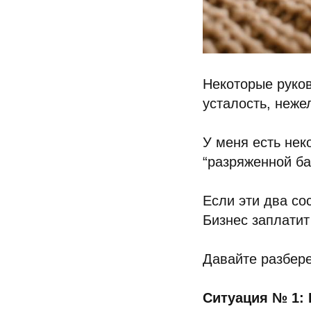
Некоторые руков
усталость, неже
У меня есть нек
“разряженной ба
Если эти два со
Бизнес заплатит
Давайте разбер
Ситуация № 1: 