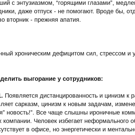
ий с энтузиазмом, “горящими глазами”, медлен
ники, даже отпуск - не помогают. Вроде бы, от
во вторник - прежняя апатия.
.
нный хроническим дефицитом сил, стрессом и 
делить выгорание у сотрудников:
.
Появляется дистанцированность и цинизм к р
ляет сарказм, цинизм к новым задачам, измен
я” новость!”. Все чаще слышны ироничные ком
х компании. Человек избегает неформального 
утствует в офисе, но энергетически и ментально