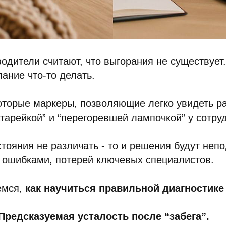
одители считают, что выгорания не существует.
лание что-то делать.
оторые маркеры, позволяющие легко увидеть р
тарейкой” и “перегоревшей лампочкой” у сотру
стояния не различать - то и решения будут неп
 ошибками, потерей ключевых специалистов.
емся,
как научиться правильной диагностике
Предсказуемая усталость после “забега”.