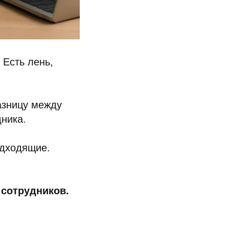
 Есть лень,
азницу между
дника.
одходящие.
 сотрудников.