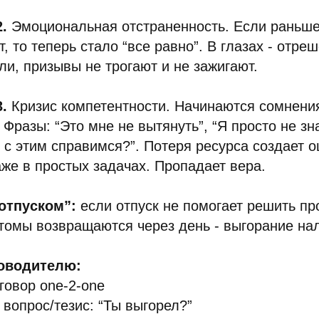
2.
Эмоциональная отстраненность. Если раньше
т, то теперь стало “все равно”. В глазах - отре
и, призывы не трогают и не зажигают.
3.
Кризис компетентности. Начинаются сомнения
 Фразы: “Это мне не вытянуть”, “Я просто не зн
ы с этим справимся?”. Потеря ресурса создает
же в простых задачах. Пропадает вера.
“отпуском”:
если отпуск не помогает решить пр
томы возвращаются через день - выгорание на
ководителю:
говор one-2-one
вопрос/тезис: “Ты выгорел?”