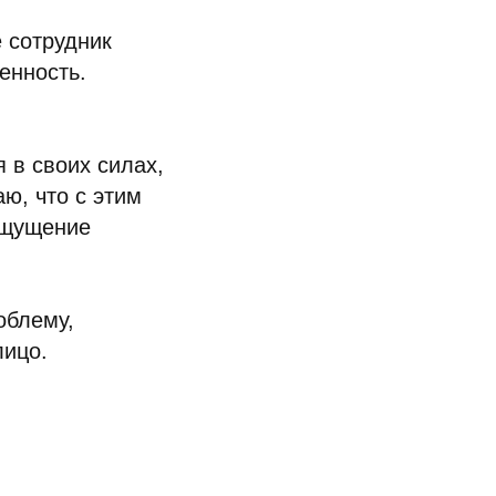
 сотрудник
шенность.
 в своих силах,
аю, что с этим
 ощущение
облему,
лицо.