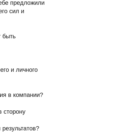
тебе предложили
его сил и
т быть
его и личного
ция в компании?
в сторону
 результатов?