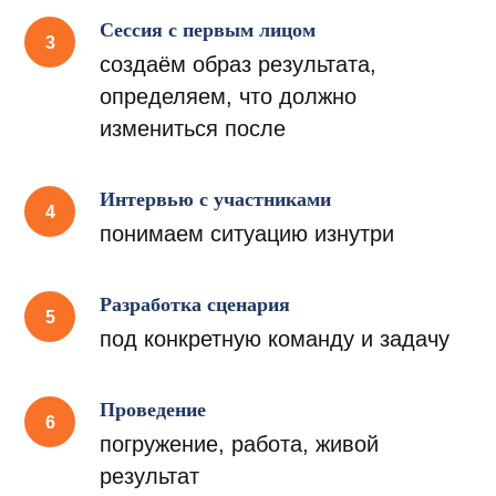
Ротация кадров, новые цели,
Сессия с первым лицом
постоянные внешние изменений –
создаём образ результата,
всё это факторы разбалансировки
для команды.
определяем, что должно
измениться после
2
Интервью с участниками
понимаем ситуацию изнутри
Скорость происходящих
изменений вызывает
сопротивление и скрытый саботаж
Разработка сценария
в команде.
под конкретную команду и задачу
3
Проведение
погружение, работа, живой
Команда, по сути, является просто
результат
рабочей группой, в которой