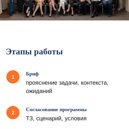
Слаженная работа
Этапы работы
функциональной команды –
залог ее эффективности.
Бриф
Например, это может быть команда
прояснение задачи, контекста,
коммерческого подразделения,
ожиданий
подразделения маркетинга, IT или
иная.
Согласование программы
ТЗ, сценарий, условия
1