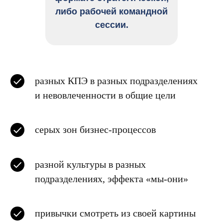
либо рабочей командной
сессии.
Как в организме человека все органы
разных КПЭ в разных подразделениях
и системы связаны, так и в организации
и невовлеченности в общие цели
все подразделения взаимозависимы
и важны. От их слаженной работы
зависит результат всей деятельности,
серых зон бизнес-процессов
а также качество внутренней среды
в компании (не секрет, что сотрудники
увольняются часто из-за токсичной
разной культуры в разных
внутренней среды).
подразделениях, эффекта «мы-они»
Как правило,
проблемы
привычки смотреть из своей картины
в межфункциональном