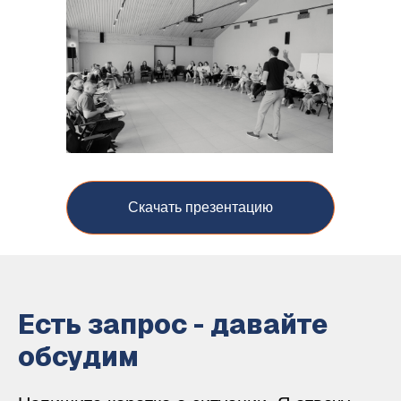
Скачать презентацию
Есть запрос - давайте
обсудим
Эксперт по устойчивому
М
аксим
лидерству. Помогаю
О
вчаренко