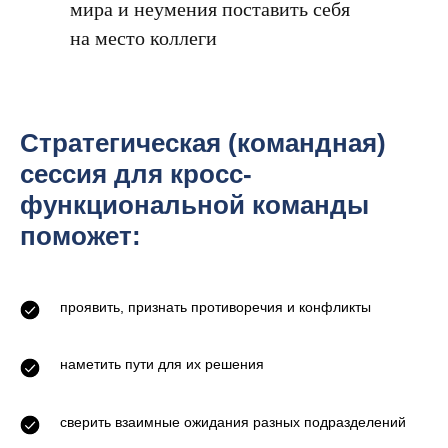
мира и неумения поставить себя
(горизонтальном)
на место коллеги
взаимодействии
возникают из-за:
Стратегическая (командная)
сессия для кросс-
функциональной команды
поможет:
проявить, признать противоречия и конфликты
наметить пути для их решения
сверить взаимные ожидания разных подразделений