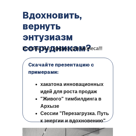
Вдохновить,
вернуть
энтузиазм
сотрудникам?
И чтобы был эффект для бизнеса!!!
Скачайте презентацию с
примерами:
хакатона инновационных
идей для роста продаж
"Живого" тимбилдинга в
Архызе
Сессии "Перезагрузка. Путь
к энергии и вдохновению"