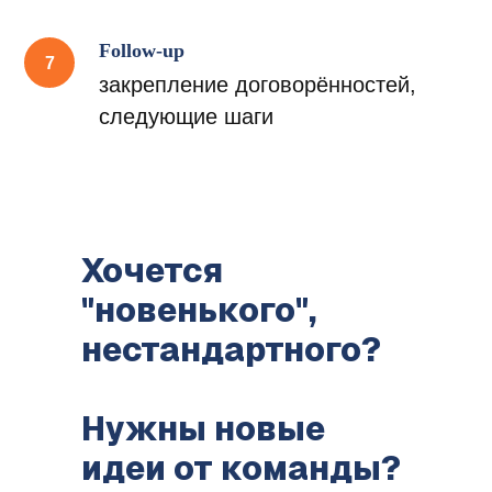
каждый фокусируется на своих
задачах, а должная синергия
Follow-up
отсутствует, результативность
невысокая.
закрепление договорённостей,
следующие шаги
Результат:
сплочение команды,
Хочется
ускорение работы
повышение командной
"новенького",
эффективности
нестандартного?
достижение амбициозных
целей бизнеса
Нужны новые
идеи от команды?